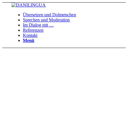
Übersetzen und Dolmetschen
Sprechen und Moderation
Im Dialog mit …
Referenzen
Kontakt
Menü
DANIELA GOTTA | WEIL SPRACHE
MEINE LEIDENSCHAFT IST!
Diplom-Übersetzerin, Dolmetscherin, Sprecherin, Moderatorin