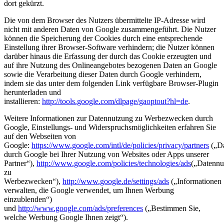
dort gekürzt.
Die von dem Browser des Nutzers übermittelte IP-Adresse wird
nicht mit anderen Daten von Google zusammengeführt. Die Nutzer
können die Speicherung der Cookies durch eine entsprechende
Einstellung ihrer Browser-Software verhindern; die Nutzer können
darüber hinaus die Erfassung der durch das Cookie erzeugten und
auf ihre Nutzung des Onlineangebotes bezogenen Daten an Google
sowie die Verarbeitung dieser Daten durch Google verhindern,
indem sie das unter dem folgenden Link verfügbare Browser-Plugin
herunterladen und
installieren:
http://tools.google.com/dlpage/gaoptout?hl=de
.
Weitere Informationen zur Datennutzung zu Werbezwecken durch
Google, Einstellungs- und Widerspruchsmöglichkeiten erfahren Sie
auf den Webseiten von
Google:
https://www.google.com/intl/de/policies/privacy/partners
(„Da
durch Google bei Ihrer Nutzung von Websites oder Apps unserer
Partner“),
http://www.google.com/policies/technologies/ads
(„Datennu
zu
Werbezwecken“),
http://www.google.de/settings/ads
(„Informationen
verwalten, die Google verwendet, um Ihnen Werbung
einzublenden“)
und
http://www.google.com/ads/preferences
(„Bestimmen Sie,
welche Werbung Google Ihnen zeigt“).