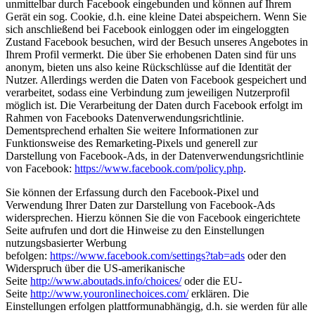
unmittelbar durch Facebook eingebunden und können auf Ihrem
Gerät ein sog. Cookie, d.h. eine kleine Datei abspeichern. Wenn Sie
sich anschließend bei Facebook einloggen oder im eingeloggten
Zustand Facebook besuchen, wird der Besuch unseres Angebotes in
Ihrem Profil vermerkt. Die über Sie erhobenen Daten sind für uns
anonym, bieten uns also keine Rückschlüsse auf die Identität der
Nutzer. Allerdings werden die Daten von Facebook gespeichert und
verarbeitet, sodass eine Verbindung zum jeweiligen Nutzerprofil
möglich ist. Die Verarbeitung der Daten durch Facebook erfolgt im
Rahmen von Facebooks Datenverwendungsrichtlinie.
Dementsprechend erhalten Sie weitere Informationen zur
Funktionsweise des Remarketing-Pixels und generell zur
Darstellung von Facebook-Ads, in der Datenverwendungsrichtlinie
von Facebook:
https://www.facebook.com/policy.php
.
Sie können der Erfassung durch den Facebook-Pixel und
Verwendung Ihrer Daten zur Darstellung von Facebook-Ads
widersprechen. Hierzu können Sie die von Facebook eingerichtete
Seite aufrufen und dort die Hinweise zu den Einstellungen
nutzungsbasierter Werbung
befolgen:
https://www.facebook.com/settings?tab=ads
oder den
Widerspruch über die US-amerikanische
Seite
http://www.aboutads.info/choices/
oder die EU-
Seite
http://www.youronlinechoices.com/
erklären. Die
Einstellungen erfolgen plattformunabhängig, d.h. sie werden für alle