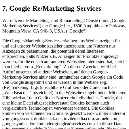
7. Google-Re/Marketing-Services
Wir nutzen die Marketing- und Remarketing-Dienste (kurz „Google-
Marketing-Services“) der Google Inc., 1600 Amphitheatre Parkway,
Mountain View, CA 94043, USA, („Google“).
Die Google-Marketing-Services erlauben uns Werbeanzeigen für
und auf unserer Website gezielter anzuzeigen, um Nutzern nur
Anzeigen zu präsentieren, die potentiell deren Interessen
entsprechen. Falls Nutzer z.B. Anzeigen für Produkte angezeigt
werden, für die er sich auf anderen Webseiten interessiert hat, spricht
man hierbei vom „Remarketing“. Zu diesen Zwecken wird bei
Aufruf unserer und anderer Webseiten, auf denen Google-
Marketing-Services aktiv sind, unmittelbar durch Google ein Code
von Google ausgeführt und es werden in die Website sog.
(Re)marketing-Tags (unsichtbare Grafiken oder Code, auch als
„Web Beacons“ bezeichnet) in die Webseite eingebunden. Mit deren
Hilfe wird auf dem Gerät der Nutzer ein individuelles Cookie, d.h.
eine kleine Datei abgespeichert (statt Cookies können auch
vergleichbare Technologien verwendet werden). Die Cookies
können von verschiedenen Domains gesetzt werden, unter anderem
von google.com, doubleclick.net, invitemedia.com, admeld.com,
googlesyndication.com oder googleadservices.com. In dieser Datei
wird vermerkt, welche Webseiten der Nutzer aufgesucht, für welche